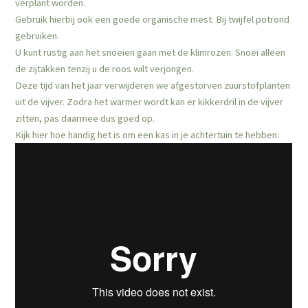
verplant worden.
Gebruik hierbij ook een goede organische mest. Bij twijfel potrond
gebruiken.
U kunt rustig aan het snoeien gaan met de klimrozen. Snoei alleen
de zijtakken tenzij u de roos wilt verjongen.
Deze tijd van het jaar verwijderen we afgestorven zuurstofplanten
uit de vijver. Zodra het warmer wordt kan er kikkerdril in de vijver
zitten, pas daarmee dus goed op.
Kijk hier hoe handig het is om een kas in je achtertuin te hebben: