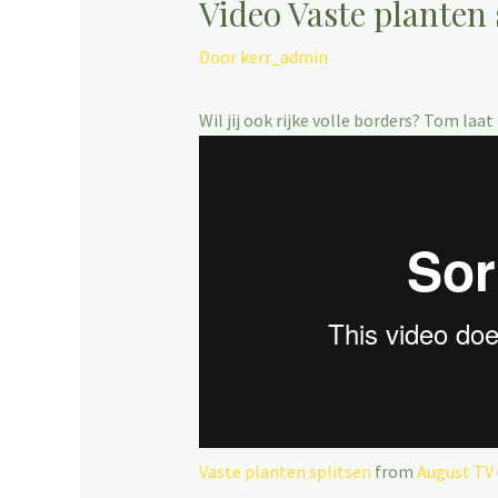
Video Vaste planten 
Door
kerr_admin
Wil jij ook rijke volle borders? Tom la
Vaste planten splitsen
from
August TV