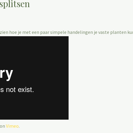
splitsen
at zien hoe je met een paar simpele handelingen je vaste planten k
on
Vimeo
.